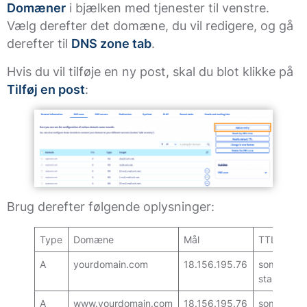
Domæner
i bjælken med tjenester til venstre.
Vælg derefter det domæne, du vil redigere, og gå
derefter til
DNS zone tab
.
Hvis du vil tilføje en ny post, skal du blot klikke på
Tilføj en post
:
Brug derefter følgende oplysninger:
Type
Domæne
Mål
TTL
A
yourdomain.com
18.156.195.76
som
standard
A
www.yourdomain.com
18.156.195.76
som