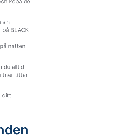
 och köpa de
 sin
ar på BLACK
 på natten
 du alltid
tner tittar
 ditt
anden