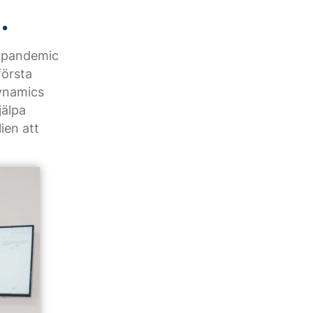
.
0 pandemic
första
ynamics
jälpa
ien att