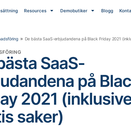
ssättning
Resources
Demobutiker
Blogg
Konta
»
adsföring
De bästa SaaS-erbjudandena på Black Friday 2021 (inklu
SFÖRING
bästa SaaS-
judandena på Bla
day 2021 (inklusiv
is saker)