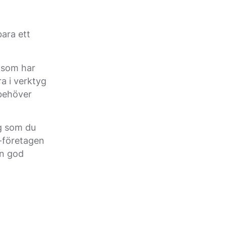
bara ett
u som har
a i verktyg
 behöver
yg som du
-företagen
en god