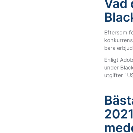
Vad 
Blac
Eftersom f
konkurrense
bara erbjud
Enligt Adob
under Black
utgifter i 
Bäst
202
mede