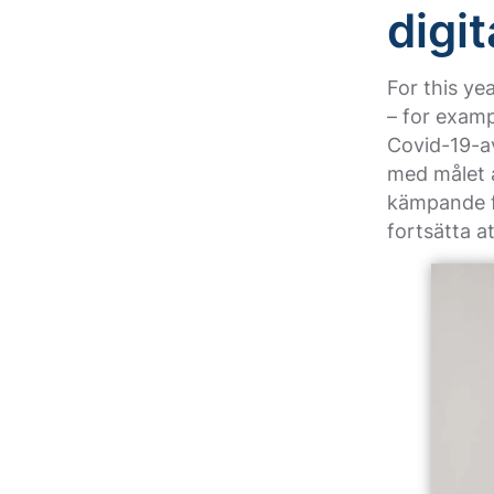
digi
For this ye
– for exam
Covid-19-a
med målet a
kämpande fö
fortsätta a