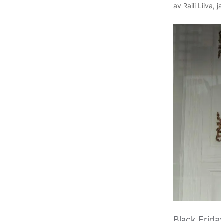
av
Raili Liiva
,
j
Black Frida