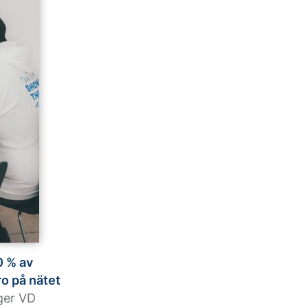
0 % av
ro på nätet
ger VD