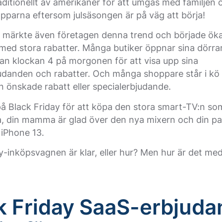
ditionellt av amerikaner för att umgås med familjen
lapparna eftersom julsäsongen är på väg att börja!
s märkte även företagen denna trend och började öka
 med stora rabatter. Många butiker öppnar sina dörr
an klockan 4 på morgonen för att visa upp sina
judanden och rabatter. Och många shoppare står i kö
sin önskade rabatt eller specialerbjudande.
å Black Friday för att köpa den stora smart-TV:n som
a, din mamma är glad över den nya mixern och din par
 iPhone 13.
y-inköpsvagnen är klar, eller hur? Men hur är det med
k Friday SaaS-erbjud