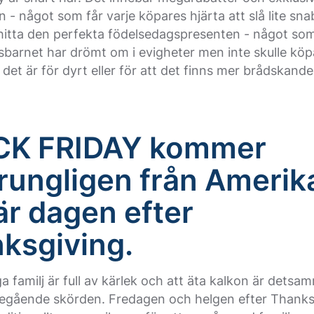
 - något som får varje köpares hjärta att slå lite sn
 hitta den perfekta födelsedagspresenten - något so
barnet har drömt om i evigheter men inte skulle köpa 
t det är för dyrt eller för att det finns mer brådskande
CK FRIDAY kommer
rungligen från Amerik
är dagen efter
ksgiving.
a familj är full av kärlek och att äta kalkon är dets
öregående skörden. Fredagen och helgen efter Thanks