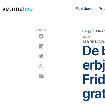
Funktioner
Pri
SHARE
»
Blogg
Markn
saker)
MARKNAD
De 
erb
Fri
grat