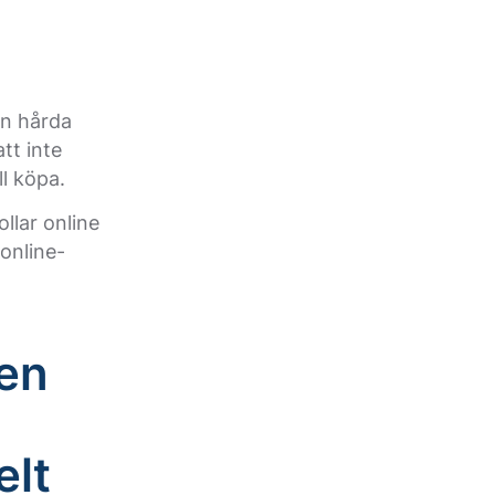
en hårda
tt inte
l köpa.
llar online
online-
en
elt