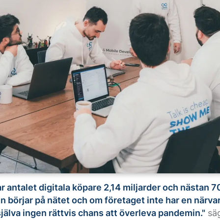
r antalet digitala köpare 2,14 miljarder och nästan 7
 börjar på nätet och om företaget inte har en närva
själva ingen rättvis chans att överleva pandemin."
sä