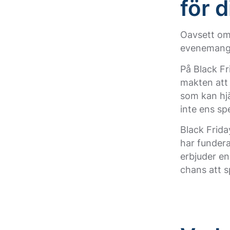
för d
Oavsett om 
evenemang 
På Black Fr
makten att
som kan hjä
inte ens sp
Black Frida
har funder
erbjuder en
chans att s