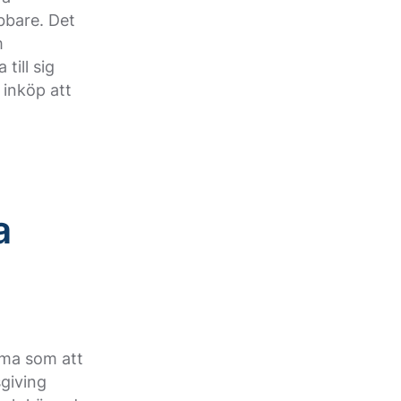
abbare. Det
m
till sig
 inköp att
a
amma som att
giving