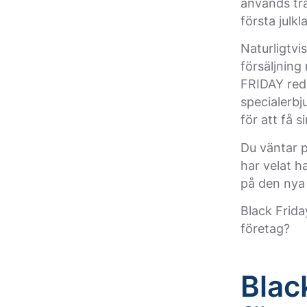
används tra
första julk
Naturligtvi
försäljning
FRIDAY red
specialerb
för att få 
Du väntar p
har velat h
på den nya
Black Frida
företag?
Blac