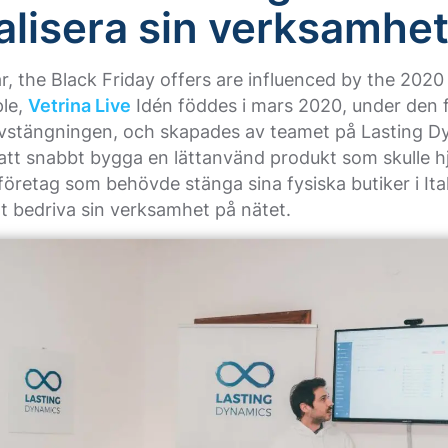
talisera sin verksamhet
ar, the Black Friday offers are influenced by the 202
ple,
Vetrina Live
Idén föddes i mars 2020, under den 
vstängningen, och skapades av teamet på Lasting D
tt snabbt bygga en lättanvänd produkt som skulle h
retag som behövde stänga sina fysiska butiker i Ital
tt bedriva sin verksamhet på nätet.