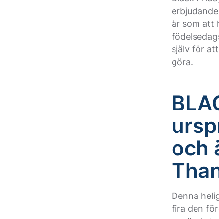
erbjudanden
är som att
födelsedags
själv för at
göra.
BLA
ursp
och 
Than
Denna helig
fira den f