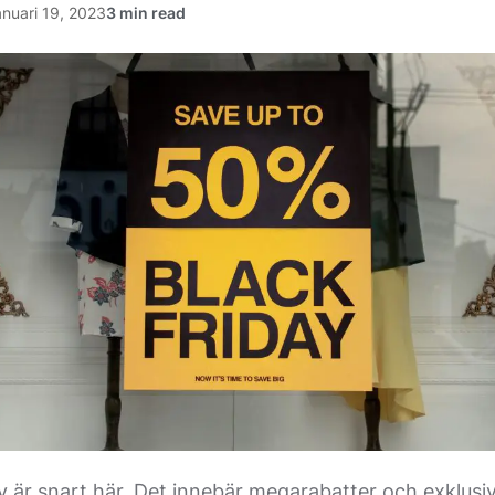
anuari 19, 2023
y är snart här. Det innebär megarabatter och exklusi