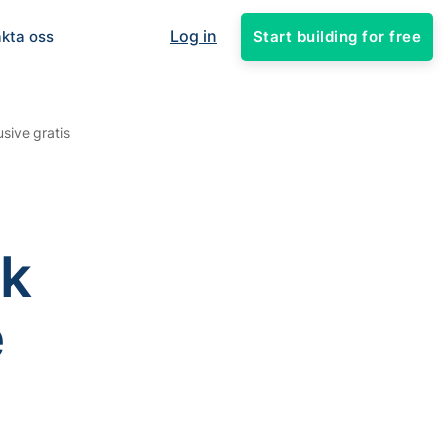
Log in
Start building for free
kta oss
sive gratis
ck
e