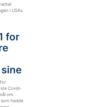
nettet
agen i USAs
21
for
re
 sine
for
rste Covid-
mål om
er som hadde
erere