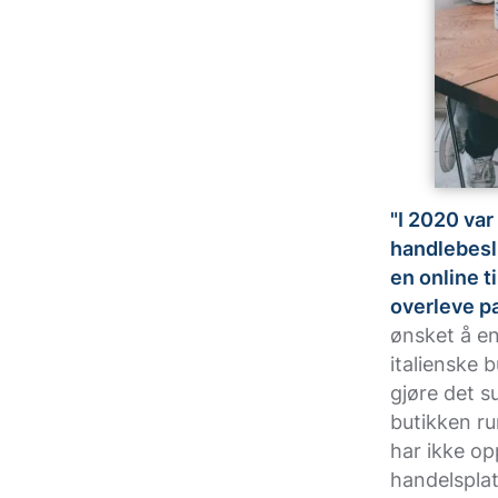
"I 2020 var
handlebesl
en online t
overleve p
ønsket å end
italienske 
gjøre det s
butikken ru
har ikke op
handelspla