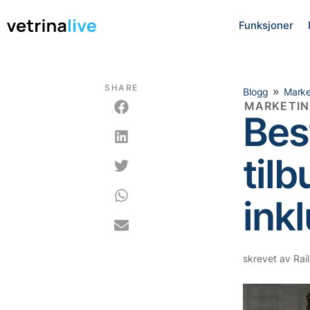
Funksjoner
SHARE
»
Blogg
Marke
MARKETI
Bes
tilb
ink
skrevet av
Rail