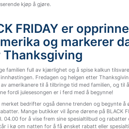
serende kjøp å gjøre.
K FRIDAY er opprinne
Amerika og markerer d
r Thanksgiving
e familien full av kjærlighet og å spise kalkun tilsvare
 innhøstingen. Fredagen og helgen etter Thanksgivi
 av amerikanere til å tilbringe tid med familien, og til 
ne fordi julesesongen er i ferd med å begynne!
g merket bedrifter også denne trenden og begynte å 
rabatter. Mange butikker vil åpne dørene på BLACK 
kl. 04.00 for å vise frem sine spesialtilbud og rabatte
år i kø om natten for å få ønsket rabatt eller spesialt