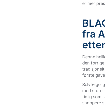
er mer pres
BLAC
fra 
ette
Denne hellig
den forrige
tradisjonelt
første gave
Selvfølgeli
med store 
tidlig som 
shoppere st