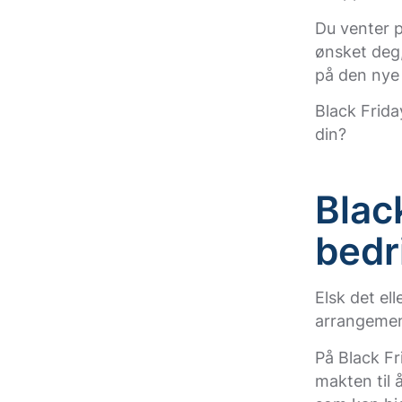
Du venter p
ønsket deg,
på den nye
Black Frida
din?
Blac
bedr
Elsk det ell
arrangemen
På Black Fr
makten til 