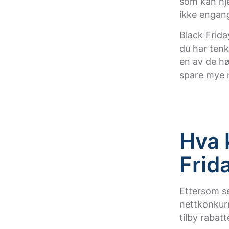
som kan hje
ikke engang
Black Frida
du har tenk
en av de hø
spare mye n
Hva 
Frid
Ettersom s
nettkonkurr
tilby rabat