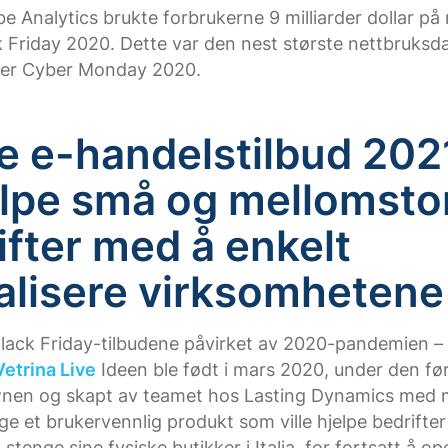
be Analytics brukte forbrukerne 9 milliarder dollar på 
 Friday 2020. Dette var den nest største nettbruksd
tter Cyber ​​Monday 2020.
e e-handelstilbud 20
elpe små og mellomsto
ifter med å enkelt
talisere virksomhetene
 Black Friday-tilbudene påvirket av 2020-pandemien – 
Vetrina Live
Ideen ble født i mars 2020, under den fø
nen og skapt av teamet hos Lasting Dynamics med 
ge et brukervennlig produkt som ville hjelpe bedrift
stenge sine fysiske butikker i Italia, for fortsatt å op