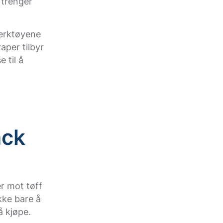
 trenger
verktøyene
aper tilbyr
 til å
ack
r mot tøff
kke bare å
å kjøpe.