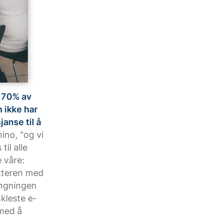
n 70% av
 ikke har
janse til å
ino, "og vi
til alle
 våre:
akteren med
engningen
nkleste e-
med å