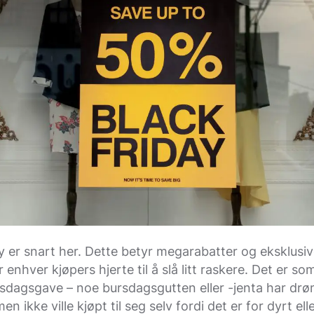
y er snart her. Dette betyr megarabatter og eksklusive
enhver kjøpers hjerte til å slå litt raskere. Det er so
sdagsgave – noe bursdagsgutten eller -jenta har drø
en ikke ville kjøpt til seg selv fordi det er for dyrt ell