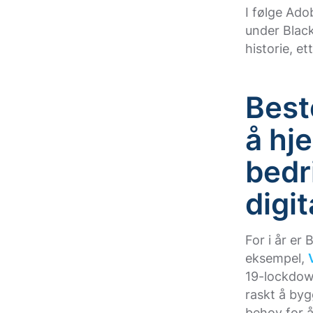
I følge Ado
under Black
historie, e
Best
å hj
bedr
digi
For i år er
eksempel,
19-lockdow
raskt å byg
behov for å 