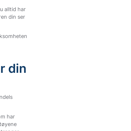
 alltid har
en din ser
irksomheten
r din
andels
om har
ktøyene