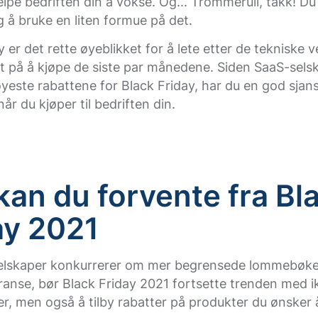
lpe bedriften din å vokse. Og... Trommerull, takk! Du
 å bruke en liten formue på det.
y er det rette øyeblikket for å lete etter de tekniske 
t på å kjøpe de siste par månedene. Siden SaaS-selsk
yeste rabattene for Black Friday, har du en god sjanse
år du kjøper til bedriften din.
kan du forvente fra Bl
ay 2021
elskaper konkurrerer om mer begrensede lommebøke
anse, bør Black Friday 2021 fortsette trenden med i
ter, men også å tilby rabatter på produkter du ønsker 