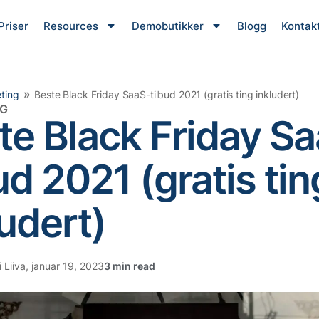
Priser
Resources
Demobutikker
Blogg
Kontak
»
ting
Beste Black Friday SaaS-tilbud 2021 (gratis ting inkludert)
NG
te Black Friday S
ud 2021 (gratis tin
ludert)
i Liiva
,
januar 19, 2023