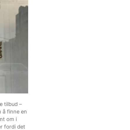
 tilbud –
m å finne en
mt om i
er fordi det