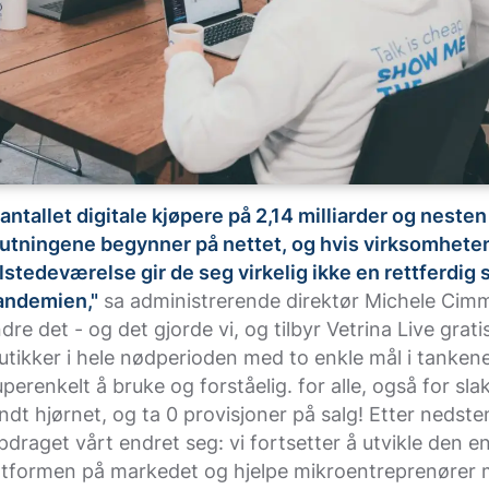
 antallet digitale kjøpere på 2,14 milliarder og neste
utningene begynner på nettet, og hvis virksomheten
ilstedeværelse gir de seg virkelig ikke en rettferdig s
andemien,"
sa administrerende direktør Michele Cimm
re det - og det gjorde vi, og tilbyr Vetrina Live gratis 
butikker i hele nødperioden med to enkle mål i tankene
uperenkelt å bruke og forståelig. for alle, også for sl
ndt hjørnet, og ta 0 provisjoner på salg! Etter nedst
pdraget vårt endret seg: vi fortsetter å utvikle den e
ttformen på markedet og hjelpe mikroentreprenører 