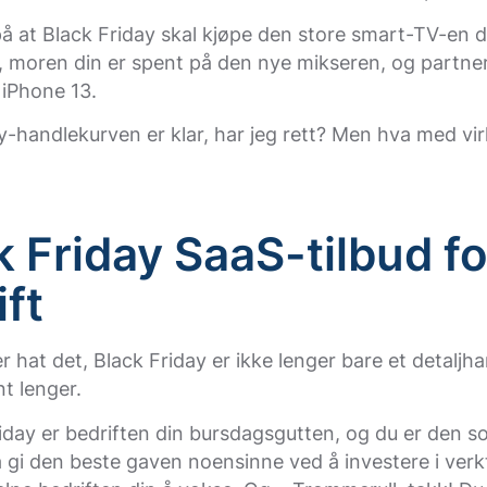
å at Black Friday skal kjøpe den store smart-TV-en du
 moren din er spent på den nye mikseren, og partner
 iPhone 13.
y-handlekurven er klar, har jeg rett? Men hva med v
k Friday SaaS-tilbud fo
ift
er hat det, Black Friday er ikke lenger bare et detaljh
t lenger.
iday er bedriften din bursdagsgutten, og du er den s
å gi den beste gaven noensinne ved å investere i ver