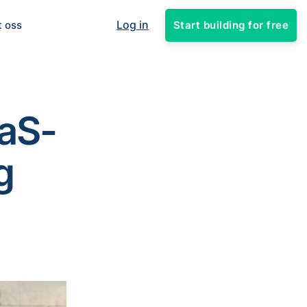
Log in
Start building for free
t oss
aaS-
g