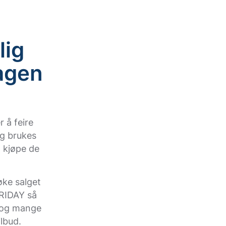
lig
agen
r å feire
ng brukes
å kjøpe de
øke salget
FRIDAY så
r og mange
ilbud.