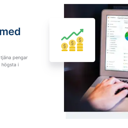
 med
a tjäna pengar
 högsta i