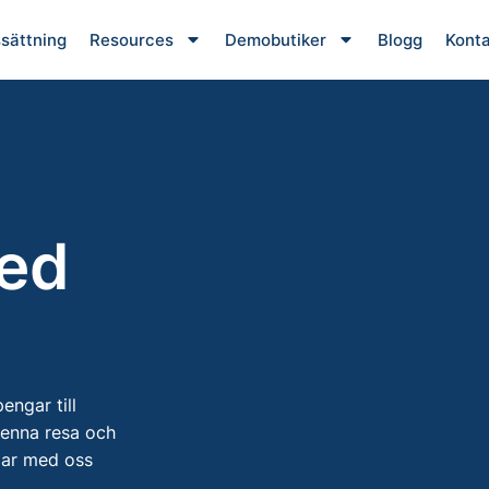
ssättning
Resources
Demobutiker
Blogg
Konta
med
engar till
denna resa och
ngar med oss