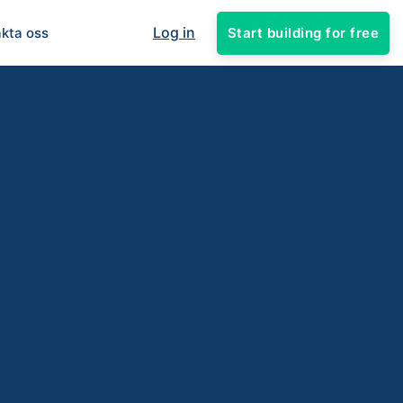
Log in
Start building for free
kta oss