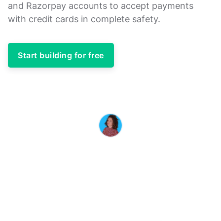
and Razorpay accounts to accept payments
with credit cards in complete safety.
Start building for free
MARINA ÄR HÄR FÖR ATT HJÄLPA DIG
Om du har frågor eller tvivel innan du
köper,
tveka inte att kontakta oss
Vi återkommer till dig så snart som möjligt.