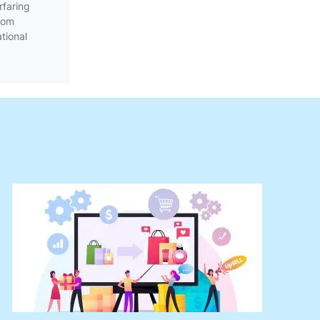
rfaring
som
tional