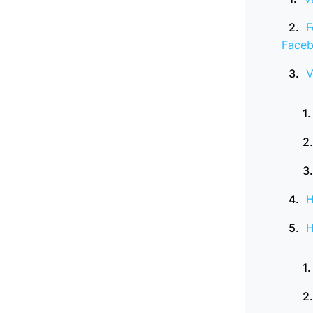
F
Faceb
V
H
H