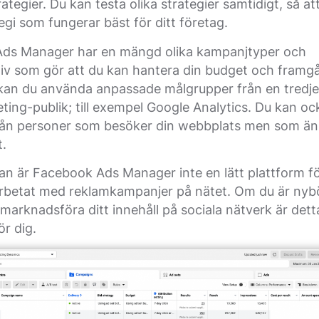
rategier. Du kan testa olika strategier samtidigt, så at
tegi som fungerar bäst för ditt företag.
ds Manager har en mängd olika kampanjtyper och
iv som gör att du kan hantera din budget och framgå
kan du använda anpassade målgrupper från en tredjep
geting-publik; till exempel Google Analytics. Du kan o
från personer som besöker din webbplats men som än
t.
dan är Facebook Ads Manager inte en lätt plattform 
 arbetat med reklamkampanjer på nätet. Om du är nyb
a marknadsföra ditt innehåll på sociala nätverk är dett
ör dig.