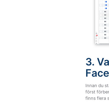
3. V
Face
Innan du st
först förbe
finns flera