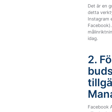
Det är en g
detta verk
Instagram 
Facebook).
målinriktni
idag.
2. F
buds
till
Man
Facebook A