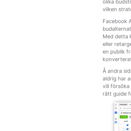
olika budst
vilken stra
Facebook A
budalternat
Med detta 
eller retar
en publik 
konvertera
Å andra si
aldrig har
vill försök
rätt guide f