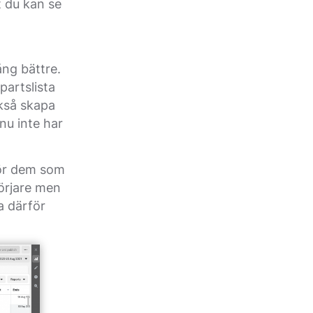
t du kan se
ng bättre.
artslista
ckså skapa
nu inte har
för dem som
örjare men
a därför