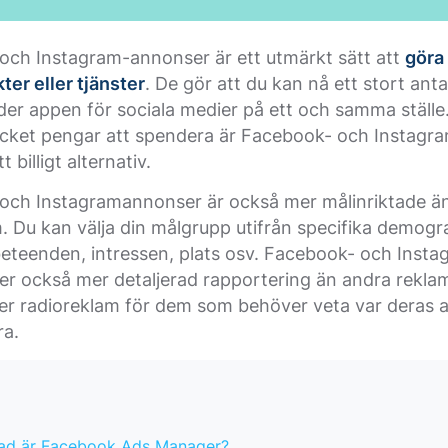
och Instagram-annonser är ett utmärkt sätt att
göra
ter eller tjänster
. De gör att du kan nå ett stort ant
er appen för sociala medier på ett och samma ställ
ycket pengar att spendera är Facebook- och Instagr
 billigt alternativ.
och Instagramannonser är också mer målinriktade än 
. Du kan välja din målgrupp utifrån specifika demogr
beteenden, intressen, plats osv. Facebook- och Insta
er också mer detaljerad rapportering än andra rekla
ler radioreklam för dem som behöver veta var deras
ra.
ad är Facebook Ads Manager?