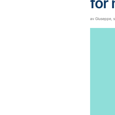
för
av
Giuseppe
,
s