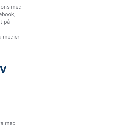
nnons med
cebook,
t på
a medier
av
era med