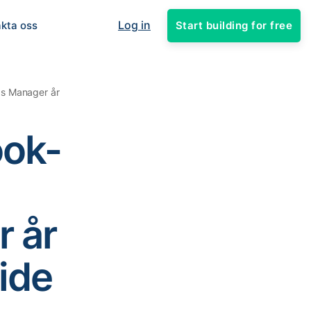
Log in
Start building for free
kta oss
ds Manager år
ook-
 år
ide