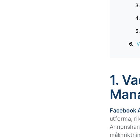
V
1. V
Man
Facebook 
utforma, ri
Annonshant
målinriktni