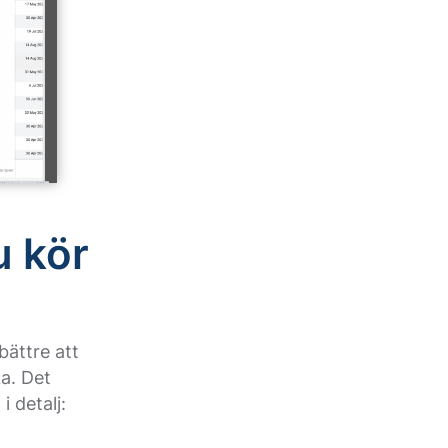
u kör
ättre att
a. Det
 detalj: