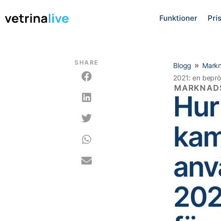
Funktioner
Pri
SHARE
»
Blogg
Markn
2021: en beprö
MARKNAD
Hur
kam
anv
202