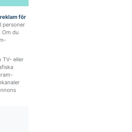
 reklam för
al personer
e. Om du
am-
TV- eller
afiska
gram-
mkanaler
 annons