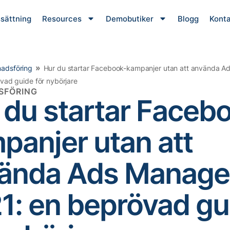
ssättning
Resources
Demobutiker
Blogg
Konta
»
adsföring
Hur du startar Facebook-kampanjer utan att använda A
vad guide för nybörjare
SFÖRING
 du startar Faceb
panjer utan att
ända Ads Manager
1: en beprövad gu