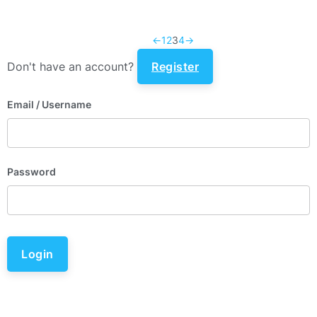
←
1
2
3
4
→
Don't have an account?
Register
Email
/ Username
Password
Login