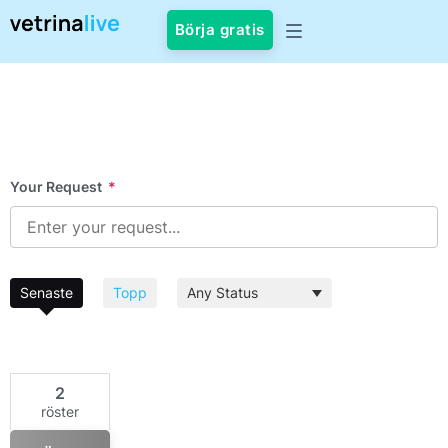
Börja gratis
Your Request
*
Senaste
Topp
2
röster