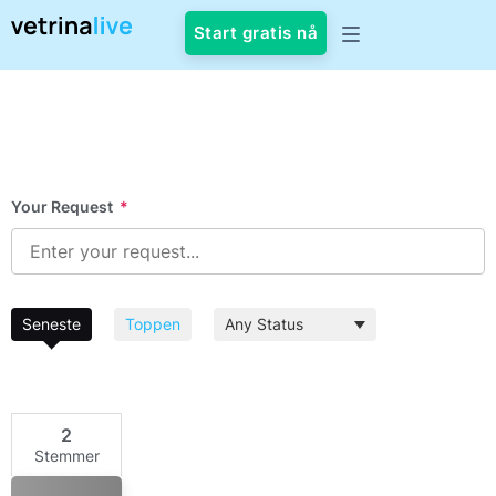
Start gratis nå
Your Request
*
Seneste
Toppen
2
Stemmer