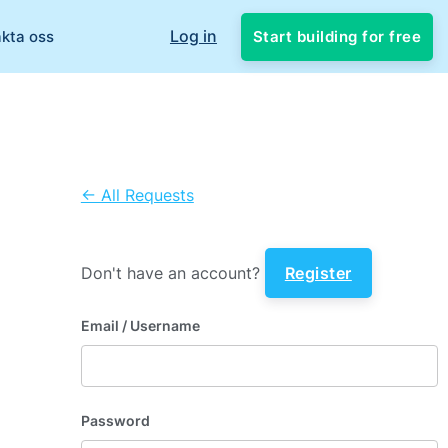
Log in
Start building for free
kta oss
← All Requests
Don't have an account?
Register
Email
/ Username
Password