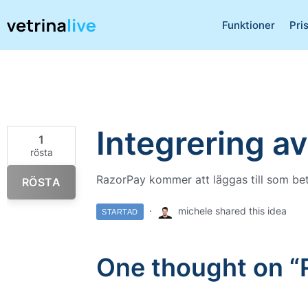
Funktioner
Pri
Integrering a
1
rösta
RazorPay kommer att läggas till som be
RÖSTA
michele shared this idea
STARTAD
One thought on “