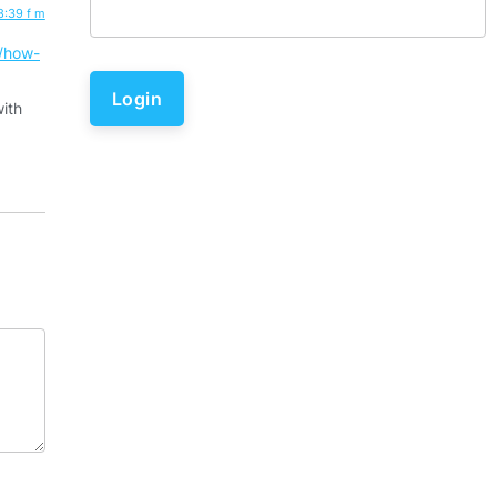
8:39 f m
e/how-
Login
with