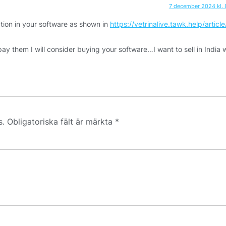
7 december 2024 kl. 
tion in your software as shown in
https://vetrinalive.tawk.help/articl
ay them I will consider buying your software…I want to sell in India 
s.
Obligatoriska fält är märkta
*