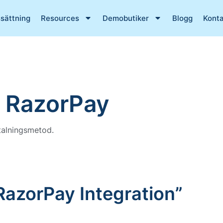
ssättning
Resources
Demobutiker
Blogg
Konta
v RazorPay
talningsmetod.
RazorPay Integration
”