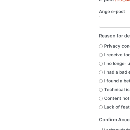
Ange e-post
Reason for de
Privacy con
I receive to
I no longer 
I had a bad
I found a be
Technical i
Content not
Lack of feat
Confirm Acco
I acknowledg