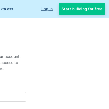
Log in
Start building for free
kta oss
ur account.
 access to
ys.