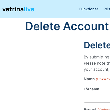
Funktioner
Pri
Delete Account
Delet
By submitting
Please note t
your account, 
Namn
(Obligato
Förnamn
E-post
(Obligat