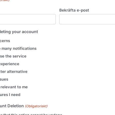
Bekräfta e-post
leting your account
cerns
o many notifications
use the service
 experience
tter alternative
ssues
 relevant to me
ures I need
unt Deletion
(Obligatoriskt)
e that this action cannot be undone