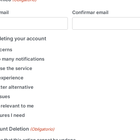
mail
Confirmar email
leting your account
cerns
o many notifications
use the service
 experience
tter alternative
ssues
 relevant to me
ures I need
unt Deletion
(Obligatorio)
e that this action cannot be undone