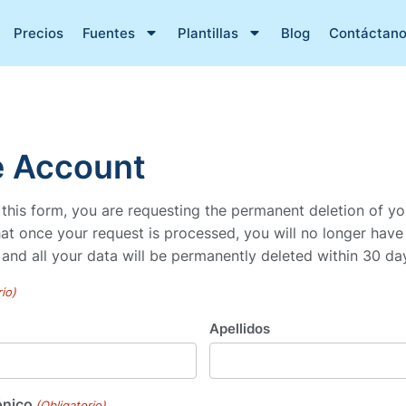
Precios
Fuentes
Plantillas
Blog
Contáctan
e Account
 this form, you are requesting the permanent deletion of yo
hat once your request is processed, you will no longer have
and all your data will be permanently deleted within 30 da
rio)
Apellidos
ónico
(Obligatorio)