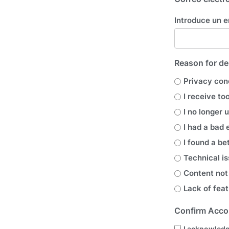
Introduce un e
Reason for de
Privacy con
I receive to
I no longer 
I had a bad
I found a be
Technical i
Content not
Lack of feat
Confirm Acco
I acknowledg