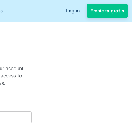
Log in
Empieza gratis
os
ur account.
 access to
ys.