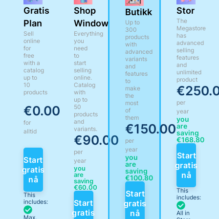
Gratis
Shop
Stor
Butikk
The
Plan
Window
Up to
Megastore
300
Sell
Everything
has
products
online
you
advanced
with
for
need
selling
advanced
free
to
features
variants
with a
start
and
and
catalog
selling
unlimited
features
up to
online.
product
to
10
Catalog
€250.
make
products
with
the
up to
per
most
€0.00​
50
of
year
products
them
you
and
for
€150.00
are
variants.
alltid
saving
€90.00
€168.80
per
year
per
Start
you
Start
year
are
gratis
you
gratis
saving
nå
are
€100.80
nå
saving
€60.00
This
Start
This
includes:
includes:
Start
gratis
gratis
nå
All in
Max.