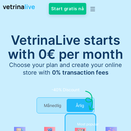
Start gratis nå
VetrinaLive starts
with 0€ per month
Choose your plan and create your online
store with
0% transaction fees
-40% Discount
Månedlig
Årlig
MONTHLY
MONTHLY
MONTHLY
Most popular