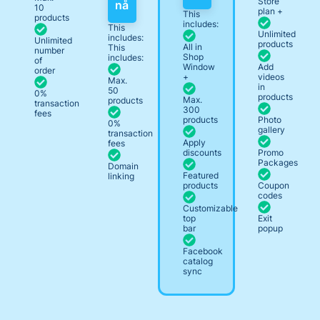
Store
nå
10
plan +
This
products
includes:
This
Unlimited
includes:
Unlimited
products
All in
This
number
Shop
includes:
of
Window
Add
order
+
videos
Max.
in
50
0%
products
Max.
products
transaction
300
fees
products
Photo
0%
gallery
transaction
Apply
fees
discounts
Promo
Packages
Domain
Featured
linking
products
Coupon
codes
Customizable
top
Exit
bar
popup
Facebook
catalog
sync