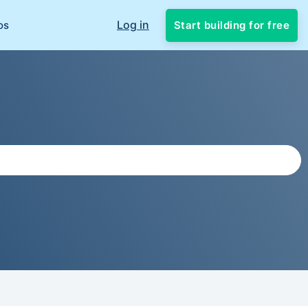
Log in
Start building for free
os