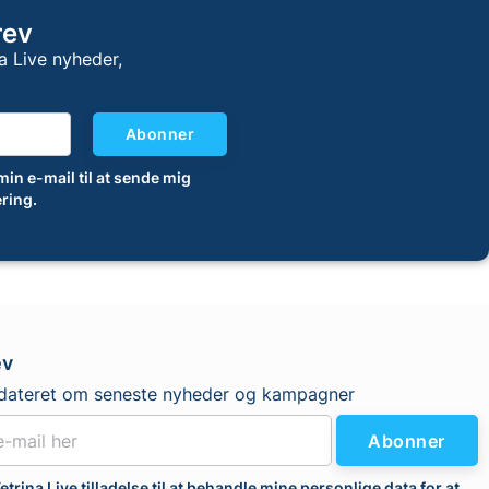
rev
a Live nyheder,
Abonner
 min e-mail til at sende mig
ring.
ev
dateret om seneste nyheder og kampagner
Abonner
etrina Live tilladelse til at behandle mine personlige data for at