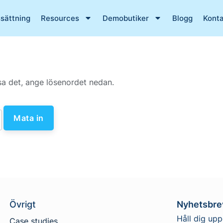
ssättning
Resources
Demobutiker
Blogg
Konta
isa det, ange lösenordet nedan.
Övrigt
Nyhetsbre
Håll dig up
Case studies