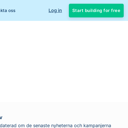
Log in
Start building for free
kta oss
v
pdaterad om de senaste nyheterna och kampanjerna