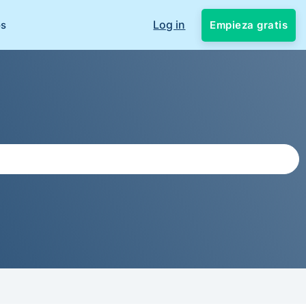
Log in
Empieza gratis
os