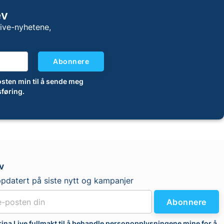
ev
Live-nyhetene,
Abonnere
-posten min til å sende meg
føring.
v
pdatert på siste nytt og kampanjer
Abonnere
rina Live fullmakt til å behandle personopplysningene mine for å