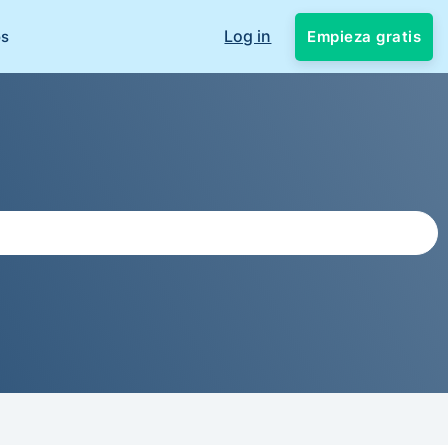
Log in
Empieza gratis
os