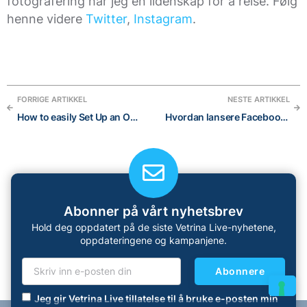
fotografering har jeg en lidenskap for å reise. Følg
henne videre
Twitter
,
Instagram
.
FORRIGE ARTIKKEL
NESTE ARTIKKEL
How to easily Set Up an Online Store Without a Developer and succeed in 6 steps
Hvordan lansere Facebook-kampanjer uten å bruke Ads Manager i 2021: en velprøvd guide for nybegynnere
Abonner på vårt nyhetsbrev
Hold deg oppdatert på de siste Vetrina Live-nyhetene,
oppdateringene og kampanjene.
Abonnere
Jeg gir Vetrina Live tillatelse til å bruke e-posten min