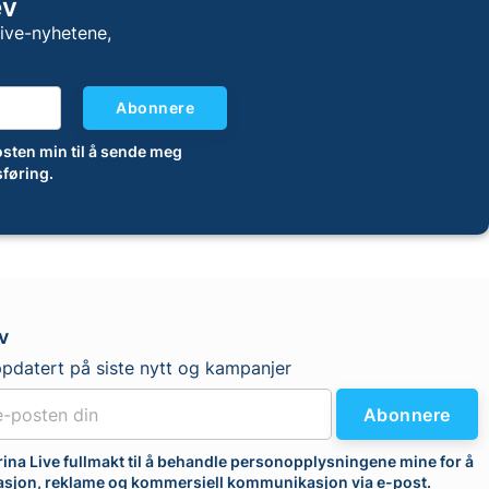
ev
Live-nyhetene,
Abonnere
-posten min til å sende meg
føring.
v
pdatert på siste nytt og kampanjer
Abonnere
rina Live fullmakt til å behandle personopplysningene mine for å
asjon, reklame og kommersiell kommunikasjon via e-post.