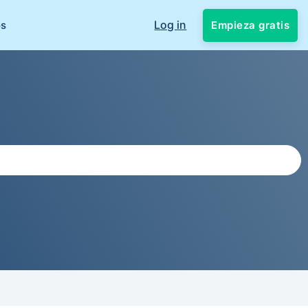
Log in
Empieza gratis
os