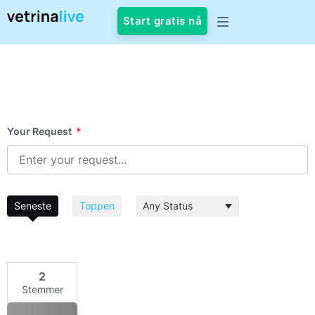
Start gratis nå
Your Request
*
Seneste
Toppen
2
Stemmer