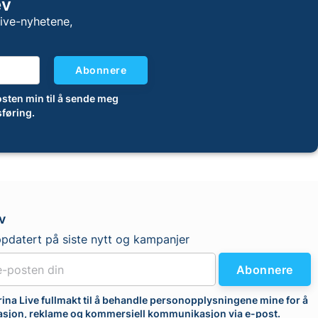
ev
Live-nyhetene,
Abonnere
-posten min til å sende meg
føring.
v
pdatert på siste nytt og kampanjer
Abonnere
rina Live fullmakt til å behandle personopplysningene mine for å
asjon, reklame og kommersiell kommunikasjon via e-post.