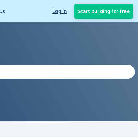
Log in
Start building for free
Us