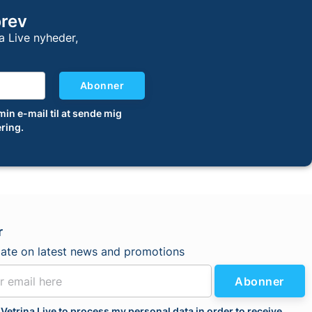
brev
a Live nyheder,
Abonner
 min e-mail til at sende mig
ring.
r
date on latest news and promotions
Abonner
 Vetrina Live to process my personal data in order to receive