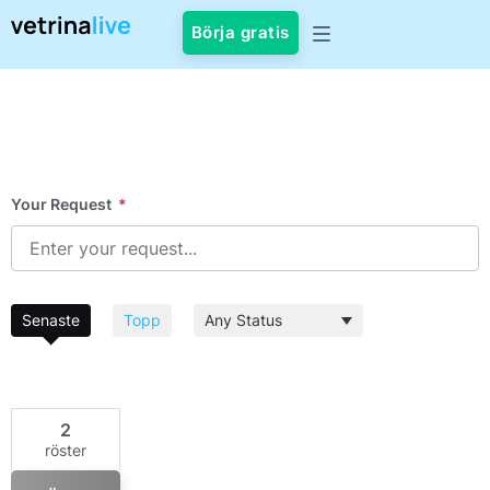
Börja gratis
Your Request
*
Senaste
Topp
2
röster