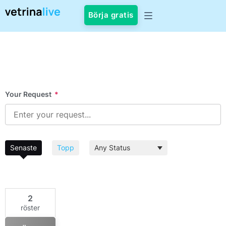
Börja gratis
Your Request
*
Senaste
Topp
2
röster