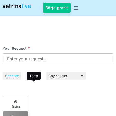
Börja gratis
Your Request
*
Senaste
Topp
6
röster