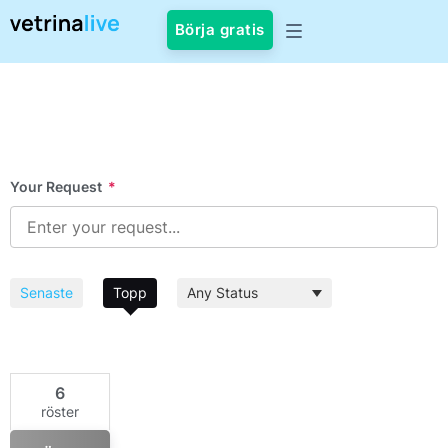
Börja gratis
Your Request
*
Senaste
Topp
6
röster