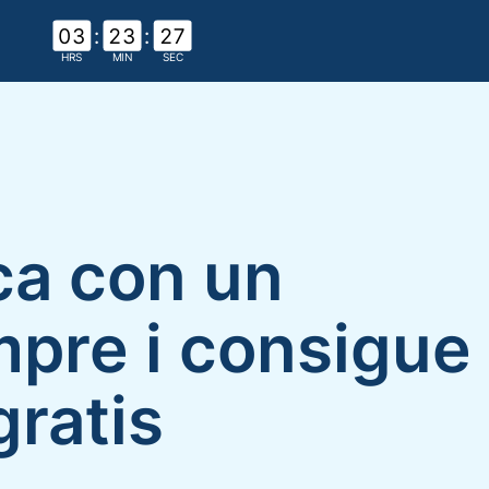
03
:
23
:
25
ca con un
mpre i consigue
ratis