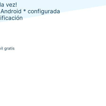
la vez!
y Android * configurada
ficación ​
 gratis ​