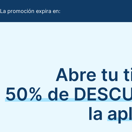
La promoción expira en:
Abre tu 
50% de DESC
la
ap