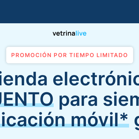
PROMOCIÓN POR TIEMPO LIMITADO
tienda electróni
UENTO
para sie
licación móvil*
g