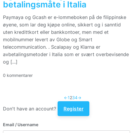
betalingsmåte i Italia
Paymaya og Gcash er e-lommeboken på de filippinske
øyene, som lar deg kjøpe online, sikkert og i sanntid
uten kredittkort eller bankkontoer, men med et
mobilnummer levert av Globe og Smart
telecommunication. . Scalapay og Klarna er
avbetalingsmetoder i Italia som er svært overbevisende
og [...]
0 kommentarer
←
1
2
3
4
→
Don't have an account?
Register
Email
/ Username