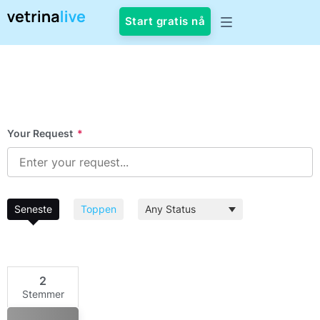
Start gratis nå
Your Request
*
Seneste
Toppen
2
Stemmer