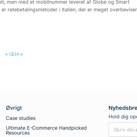
konti, men med et mobilnummer leveret af Globe og Smart
 er ratebetalingsmetoder i Italien, der er meget overbevise
←
1
2
3
4
→
Øvrigt
Nyhedsbr
Hold dig op
Case studies
Ultimate E-Commerce Handpicked
Resources