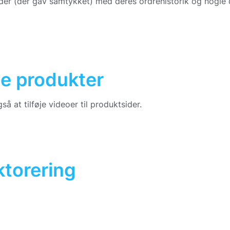
under (der gav samtykket) med deres ordrehistorik og nogle
ne produkter
å at tilføje videoer til produktsider.
torering