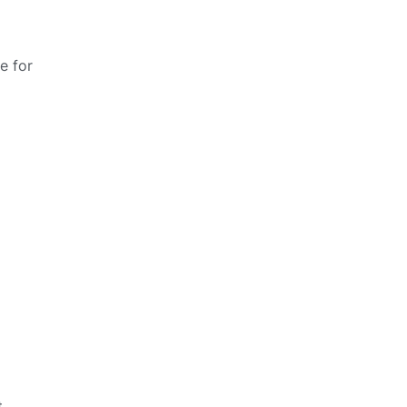
e for
t