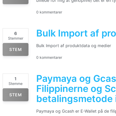
billede for mig at genoplive) det er en ty
0 kommentarer
Bulk Import af pr
6
Stemmer
Bulk Import af produktdata og medier
STEM
0 kommentarer
Paymaya og Gcas
1
Stemme
Filippinerne og S
STEM
betalingsmetode i
Paymaya og Gcash er E-Wallet på de filip