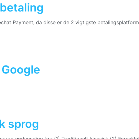
betaling
echat Payment, da disse er de 2 vigtigste betalingsplatform
 Google
sk sprog
sprog nødvendige for: (1) Traditionelt kinesisk (2) Forenkle