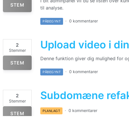
I dit adminpanel vil du se listen over k
STEM
til analyse.
0 kommentarer
PÅBEGYNT
Upload video i di
2
Stemmer
Denne funktion giver dig mulighed for ogs
STEM
0 kommentarer
PÅBEGYNT
Subdomæne refak
2
Stemmer
0 kommentarer
PLANLAGT
STEM