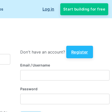
Log in
Start building for free
os
Don't have an account?
Register
Email
/ Username
Password