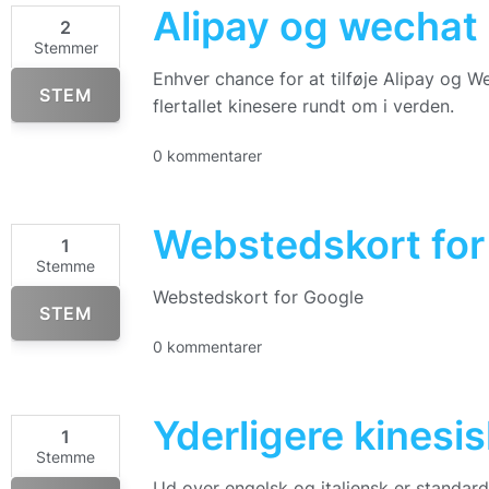
Alipay og wechat 
2
Stemmer
Enhver chance for at tilføje Alipay og W
STEM
flertallet kinesere rundt om i verden.
0 kommentarer
Webstedskort for
1
Stemme
Webstedskort for Google
STEM
0 kommentarer
Yderligere kinesi
1
Stemme
Ud over engelsk og italiensk er standard