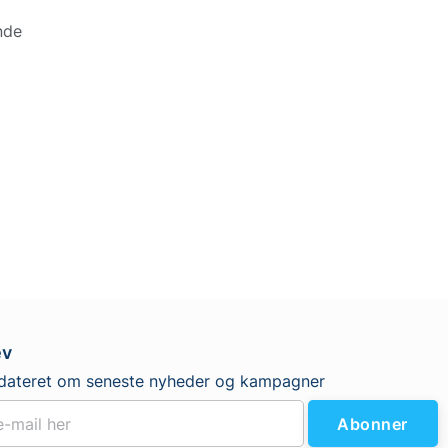
nde
ev
dateret om seneste nyheder og kampagner
Abonner